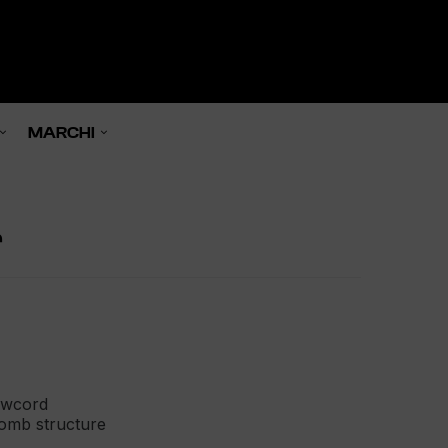
0

MARCHI
r
rawcord
comb structure