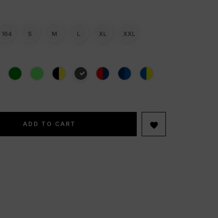
164
S
M
L
XL
XXL
ADD TO CART
