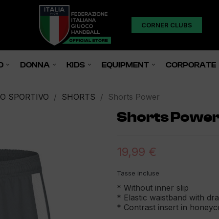
CORNER CLUBS
O
DONNA
KIDS
EQUIPMENT
CORPORATE
O SPORTIVO
SHORTS
Shorts Power
Shorts Powe
19,99 €
Tasse incluse
* Without inner slip
* Elastic waistband with d
* Contrast insert in honey