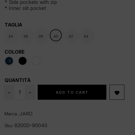
* Side pockets with zip
* Inner slit pocket
TAGLIA
34
36
38
40
42
44
COLORE
QUANTITÀ
ADD TO CART

JAKO
Marca:
8200D-90040
Sku: