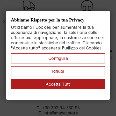
FREE SHIPPING
SUPPORT
Abbiamo Rispetto per la tua Privacy
Spedizione gratuita sopra i
dalle 9 alle 17
89€
Utilizziamo i Cookies per aumentare la tua
esperienza di navigazione, la selezione delle
offerte piu' appropriate, la castomizzazione dei
contenuti e le statistiche del traffico. Cliccando
"Accetta tutto" accetterai l'utilizzo dei Cookies.
30 DAYS RETURN
100% PAYMENT SECURE
Reso Garantito entro
Assicuriamo il pagamento
Configura
30gg.
sicuro
Rifiuta
Accetta Tutti
MAXET SRL
››
Dati aziendali
T.
+39 392 94 330 95
E.
info@maxet.store