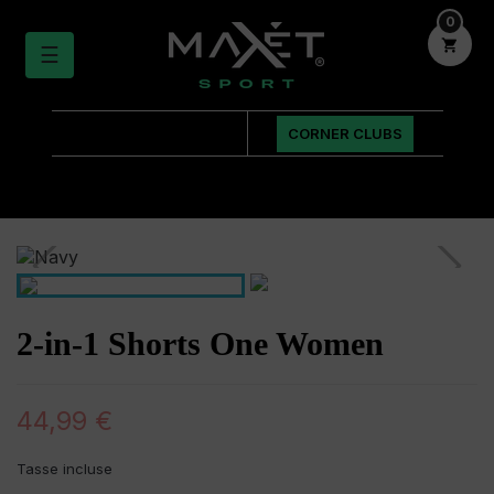
0

navigazione
☰
Toggle
CORNER CLUBS
2-in-1 Shorts One Women
44,99 €
Tasse incluse