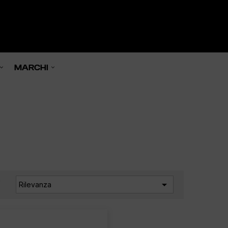
0

MARCHI
a

Rilevanza
: