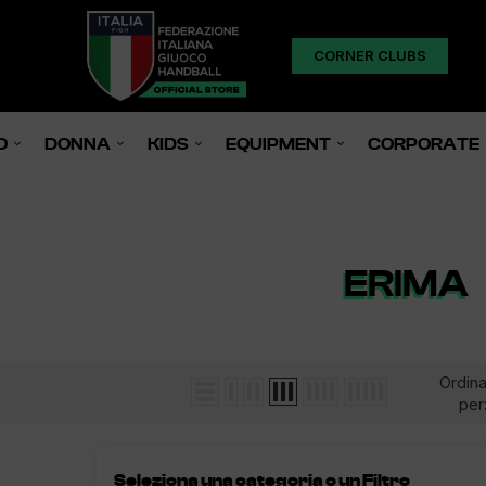
CORNER CLUBS
O
DONNA
KIDS
EQUIPMENT
CORPORATE
ERIMA
Ordin
per
Seleziona una categoria o un Filtro