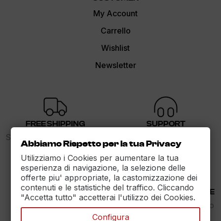
My Account
Carrello
Wishlist
Newsletter
FREE SHIPPING
SUPPORT
Spedizione gratuita sopra i
dalle 9 alle 17
Abbiamo Rispetto per la tua Privacy
89€
Utilizziamo i Cookies per aumentare la tua
esperienza di navigazione, la selezione delle
offerte piu' appropriate, la castomizzazione dei
contenuti e le statistiche del traffico. Cliccando
30 DAYS RETURN
100% PAYMENT SECURE
"Accetta tutto" accetterai l'utilizzo dei Cookies.
Reso Garantito entro
Assicuriamo il pagamento
30gg.
sicuro
Configura