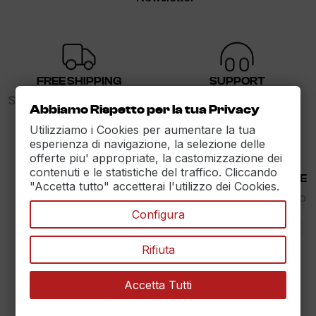
FREE SHIPPING
SUPPORT
Spedizione gratuita sopra i
dalle 9 alle 17
Abbiamo Rispetto per la tua Privacy
89€
Utilizziamo i Cookies per aumentare la tua
esperienza di navigazione, la selezione delle
offerte piu' appropriate, la castomizzazione dei
contenuti e le statistiche del traffico. Cliccando
30 DAYS RETURN
100% PAYMENT SECURE
"Accetta tutto" accetterai l'utilizzo dei Cookies.
Reso Garantito entro
Assicuriamo il pagamento
30gg.
sicuro
Configura
Rifiuta
Accetta Tutti
MAXET SRL
››
Dati aziendali