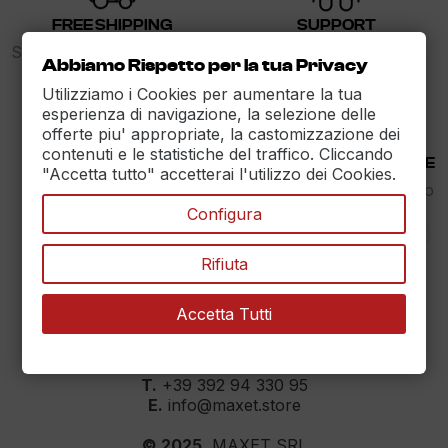
FREE SHIPPING
SUPPORT
Spedizione gratuita sopra i
dalle 9 alle 17
Abbiamo Rispetto per la tua Privacy
89€
Utilizziamo i Cookies per aumentare la tua
esperienza di navigazione, la selezione delle
offerte piu' appropriate, la castomizzazione dei
contenuti e le statistiche del traffico. Cliccando
30 DAYS RETURN
100% PAYMENT SECURE
"Accetta tutto" accetterai l'utilizzo dei Cookies.
Reso Garantito entro
Assicuriamo il pagamento
30gg.
sicuro
Configura
Rifiuta
Accetta Tutti
MAXET SRL
››
Dati aziendali
T.
+39 392 94 330 95
E.
info@maxet.store
© 2025.
MAXET SRL