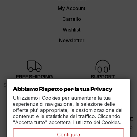
My Account
Carrello
Wishlist
Newsletter
FREE SHIPPING
SUPPORT
Spedizione gratuita sopra i
dalle 9 alle 17
Abbiamo Rispetto per la tua Privacy
89€
Utilizziamo i Cookies per aumentare la tua
esperienza di navigazione, la selezione delle
offerte piu' appropriate, la castomizzazione dei
contenuti e le statistiche del traffico. Cliccando
30 DAYS RETURN
100% PAYMENT SECURE
"Accetta tutto" accetterai l'utilizzo dei Cookies.
Reso Garantito entro
Assicuriamo il pagamento
30gg.
sicuro
Configura