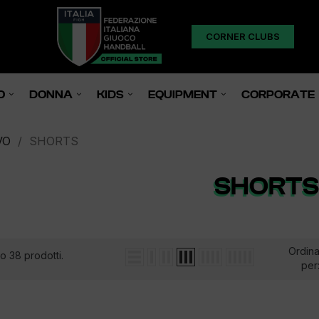
CORNER CLUBS
O
DONNA
KIDS
EQUIPMENT
CORPORATE
VO
SHORTS
SHORTS
Ordin
o 38 prodotti.
per