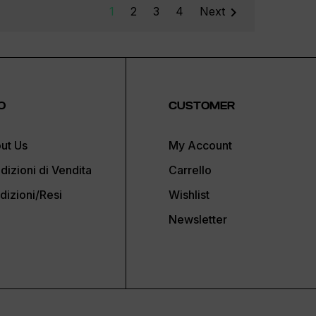

1
2
3
4
Next
O
CUSTOMER
ut Us
My Account
dizioni di Vendita
Carrello
dizioni/Resi
Wishlist
Newsletter