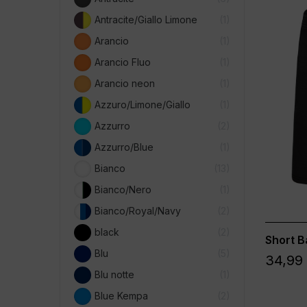
Antracite/Giallo Limone
1
Arancio
1
Arancio Fluo
1
Arancio neon
1
Azzuro/Limone/Giallo
1
Azzurro
2
Azzurro/Blue
1
Bianco
13
Bianco/Nero
1
Bianco/Royal/Navy
2
black
2
Short B
Blu
5
34,99
Blu notte
1
Blue Kempa
2