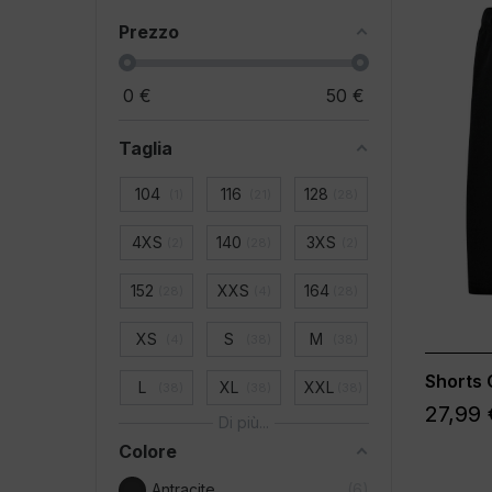
Prezzo
0
€
50
€
Taglia
104
116
128
1
21
28
4XS
140
3XS
2
28
2
152
XXS
164
28
4
28
XS
S
M
4
38
38
Shorts 
L
XL
XXL
38
38
38
27,99 
Di più...
Colore
Antracite
6