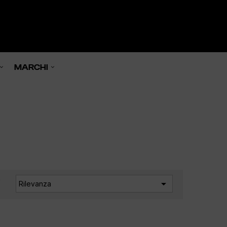
0

MARCHI
a

Rilevanza
: