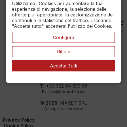
Utilizziamo i Cookies per aumentare la tua
esperienza di navigazione, la selezione delle
offerte piu' appropriate, la castomizzazione dei
contenuti e le statistiche del traffico. Cliccando
30 DAYS RETURN
100% PAYMENT SECURE
"Accetta tutto" accetterai l'utilizzo dei Cookies.
Reso Garantito entro
Assicuriamo il pagamento
30gg.
sicuro
Configura
Rifiuta
Accetta Tutti
MAXET SRL
››
Dati aziendali
T.
+39 392 94 330 95
E.
info@maxet.store
© 2025.
MAXET SRL
All rights reserved
Privacy Policy
Cookie Policy