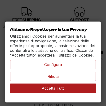
FREE SHIPPING
SUPPORT
Spedizione gratuita sopra i
dalle 9 alle 17
Abbiamo Rispetto per la tua Privacy
89€
Utilizziamo i Cookies per aumentare la tua
esperienza di navigazione, la selezione delle
offerte piu' appropriate, la castomizzazione dei
contenuti e le statistiche del traffico. Cliccando
30 DAYS RETURN
100% PAYMENT SECURE
"Accetta tutto" accetterai l'utilizzo dei Cookies.
Reso Garantito entro
Assicuriamo il pagamento
30gg.
sicuro
Configura
Rifiuta
Accetta Tutti
MAXET SRL
››
Dati aziendali
T.
+39 392 94 330 95