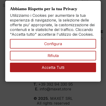
Spedizione gratuita sopra i
dalle 9 alle 17
Abbiamo Rispetto per la tua Privacy
89€
Utilizziamo i Cookies per aumentare la tua
esperienza di navigazione, la selezione delle
offerte piu' appropriate, la castomizzazione dei
contenuti e le statistiche del traffico. Cliccando
30 DAYS RETURN
100% PAYMENT SECURE
"Accetta tutto" accetterai l'utilizzo dei Cookies.
Reso Garantito entro
Assicuriamo il pagamento
30gg.
sicuro
Configura
Rifiuta
Accetta Tutti
MAXET SRL
››
Dati aziendali
T.
+39 392 94 330 95
E.
info@maxet.store
© 2025.
MAXET SRL
All rights reserved