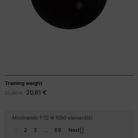
Training weight
20,61 €
22,90 €
Mostrando 1-12 di 1050 element(s)

1
2
3
…
88
Next