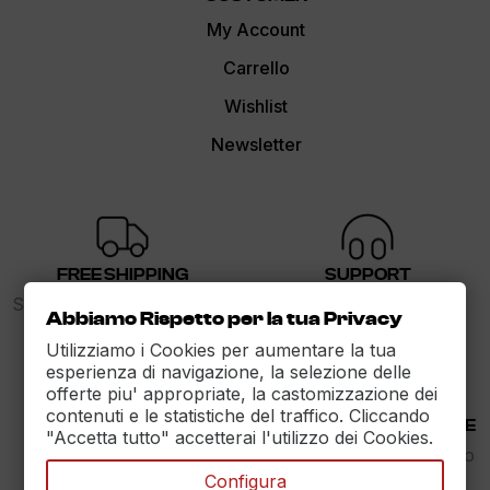
My Account
Carrello
Wishlist
Newsletter
FREE SHIPPING
SUPPORT
Spedizione gratuita sopra i
dalle 9 alle 17
Abbiamo Rispetto per la tua Privacy
89€
Utilizziamo i Cookies per aumentare la tua
esperienza di navigazione, la selezione delle
offerte piu' appropriate, la castomizzazione dei
contenuti e le statistiche del traffico. Cliccando
30 DAYS RETURN
100% PAYMENT SECURE
"Accetta tutto" accetterai l'utilizzo dei Cookies.
Reso Garantito entro
Assicuriamo il pagamento
30gg.
sicuro
Configura