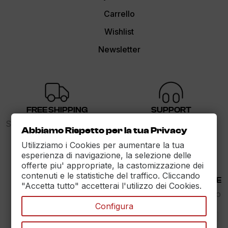
Carrello
Wishlist
Newsletter
FREE SHIPPING
SUPPORT
Spedizione gratuita sopra i
dalle 9 alle 17
Abbiamo Rispetto per la tua Privacy
89€
Utilizziamo i Cookies per aumentare la tua
esperienza di navigazione, la selezione delle
offerte piu' appropriate, la castomizzazione dei
contenuti e le statistiche del traffico. Cliccando
30 DAYS RETURN
100% PAYMENT SECURE
"Accetta tutto" accetterai l'utilizzo dei Cookies.
Reso Garantito entro
Assicuriamo il pagamento
30gg.
sicuro
Configura