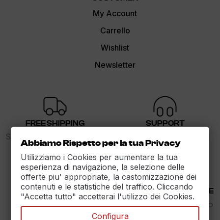
My Account
Carrello
Wishlist
Newsletter
FREE SHIPPING
SUPPORT
Spedizione gratuita sopra i
dalle 9 alle 17
Abbiamo Rispetto per la tua Privacy
89€
Utilizziamo i Cookies per aumentare la tua
esperienza di navigazione, la selezione delle
offerte piu' appropriate, la castomizzazione dei
contenuti e le statistiche del traffico. Cliccando
30 DAYS RETURN
100% PAYMENT SECURE
"Accetta tutto" accetterai l'utilizzo dei Cookies.
Reso Garantito entro
Assicuriamo il pagamento
30gg.
sicuro
Configura