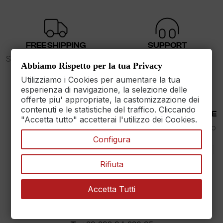
FREE SHIPPING
SUPPORT
Spedizione gratuita sopra i
dalle 9 alle 17
Abbiamo Rispetto per la tua Privacy
89€
Utilizziamo i Cookies per aumentare la tua
esperienza di navigazione, la selezione delle
offerte piu' appropriate, la castomizzazione dei
contenuti e le statistiche del traffico. Cliccando
30 DAYS RETURN
100% PAYMENT SECURE
"Accetta tutto" accetterai l'utilizzo dei Cookies.
Reso Garantito entro
Assicuriamo il pagamento
30gg.
sicuro
Configura
Rifiuta
Accetta Tutti
MAXET SRL
››
Dati aziendali