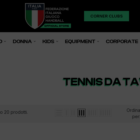
CORNER CLUBS
O
DONNA
KIDS
EQUIPMENT
CORPORATE
TENNIS DA T
Ordin
o 20 prodotti.
per