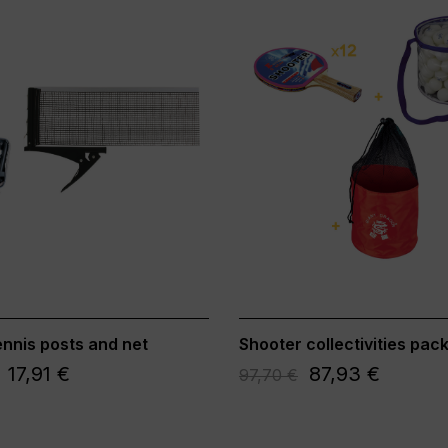
ennis posts and net
Shooter collectivities pac
17,91 €
87,93 €
97,70 €