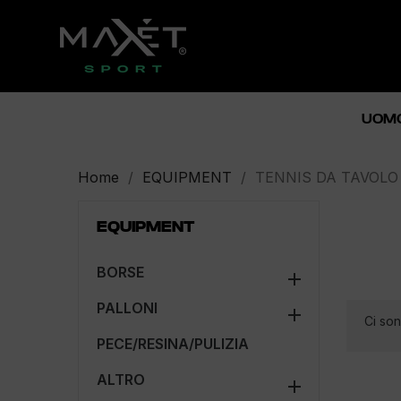
UOM
Home
EQUIPMENT
TENNIS DA TAVOLO
EQUIPMENT
BORSE

PALLONI

Ci son
PECE/RESINA/PULIZIA
ALTRO
