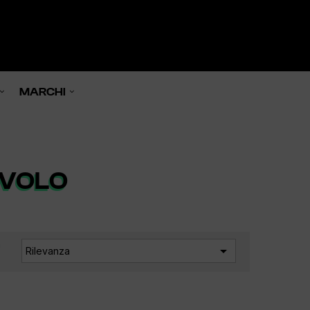
0

MARCHI
AVOLO
a

Rilevanza
: