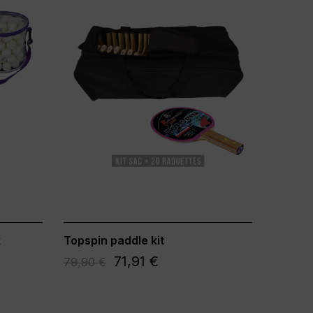
k
Topspin paddle kit
71,91 €
79,90 €