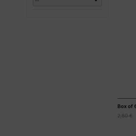
Box of 
2,80 €