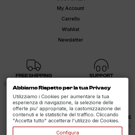
My Account
Carrello
Wishlist
Newsletter
FREE SHIPPING
SUPPORT
Spedizione gratuita sopra i
dalle 9 alle 17
Abbiamo Rispetto per la tua Privacy
89€
Utilizziamo i Cookies per aumentare la tua
esperienza di navigazione, la selezione delle
offerte piu' appropriate, la castomizzazione dei
contenuti e le statistiche del traffico. Cliccando
30 DAYS RETURN
100% PAYMENT SECURE
"Accetta tutto" accetterai l'utilizzo dei Cookies.
Reso Garantito entro
Assicuriamo il pagamento
30gg.
sicuro
Configura