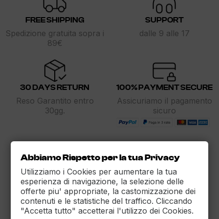
FREE SHIPPING
SUPPORT
Spedizione gratuita sopra i
dalle 9 alle 17
89€
30 DAYS RETURN
100% PAYMENT SECURE
Reso Garantito entro
Assicuriamo il pagamento
30gg.
sicuro
Abbiamo Rispetto per la tua Privacy
MAXET SRL
Utilizziamo i Cookies per aumentare la tua
››
Dati aziendali
esperienza di navigazione, la selezione delle
offerte piu' appropriate, la castomizzazione dei
T.
+39 392 94 330 95
contenuti e le statistiche del traffico. Cliccando
E.
info@maxet.store
"Accetta tutto" accetterai l'utilizzo dei Cookies.