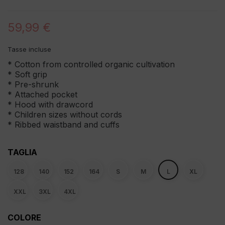
59,99 €
Tasse incluse
* Cotton from controlled organic cultivation
* Soft grip
* Pre-shrunk
* Attached pocket
* Hood with drawcord
* Children sizes without cords
* Ribbed waistband and cuffs
TAGLIA
128
140
152
164
S
M
L
XL
XXL
3XL
4XL
COLORE