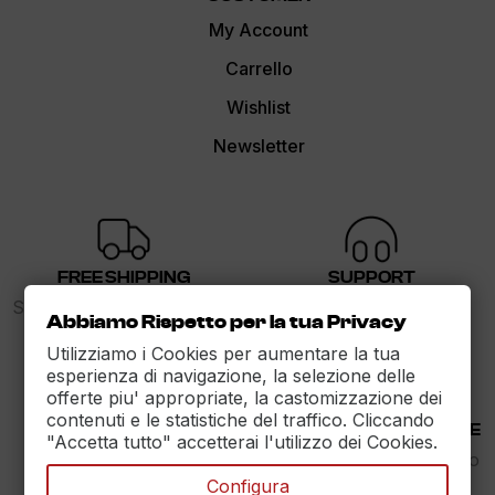
My Account
Carrello
Wishlist
Newsletter
FREE SHIPPING
SUPPORT
Spedizione gratuita sopra i
dalle 9 alle 17
Abbiamo Rispetto per la tua Privacy
89€
Utilizziamo i Cookies per aumentare la tua
esperienza di navigazione, la selezione delle
offerte piu' appropriate, la castomizzazione dei
contenuti e le statistiche del traffico. Cliccando
30 DAYS RETURN
100% PAYMENT SECURE
"Accetta tutto" accetterai l'utilizzo dei Cookies.
Reso Garantito entro
Assicuriamo il pagamento
30gg.
sicuro
Configura