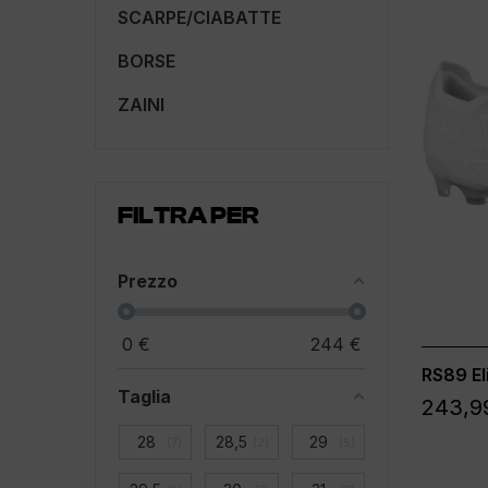
SCARPE/CIABATTE
BORSE
ZAINI
FILTRA PER
Prezzo
0
€
244
€
RS89 El
Taglia
243,9
28
28,5
29
7
2
5