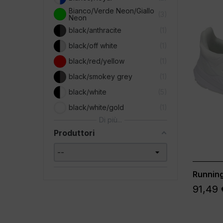
Bianco/Verde Neon/Giallo
3
Neon
black/anthracite
1
black/off white
1
black/red/yellow
1
black/smokey grey
1
black/white
5
black/white/gold
1
Di più...
Produttori
Running
91,49 