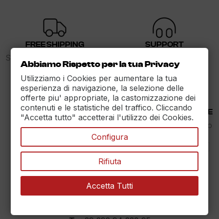
FREE SHIPPING
SUPPORT
Spedizione gratuita sopra i
dalle 9 alle 17
Abbiamo Rispetto per la tua Privacy
89€
Utilizziamo i Cookies per aumentare la tua
esperienza di navigazione, la selezione delle
offerte piu' appropriate, la castomizzazione dei
contenuti e le statistiche del traffico. Cliccando
30 DAYS RETURN
100% PAYMENT SECURE
"Accetta tutto" accetterai l'utilizzo dei Cookies.
Reso Garantito entro
Assicuriamo il pagamento
30gg.
sicuro
Configura
Rifiuta
Accetta Tutti
MAXET SRL
››
Dati aziendali