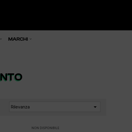
0

MARCHI
ENTO
a

Rilevanza
:
NON DISPONIBILE