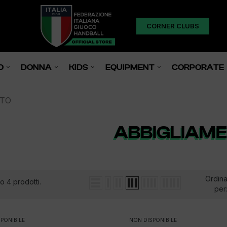
CORNER CLUBS
O
DONNA
KIDS
EQUIPMENT
CORPORATE
NTO
ABBIGLIAM
Ordin
o 4 prodotti.
per
PONIBILE
NON DISPONIBILE