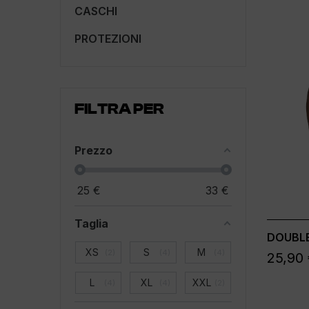
CASCHI
PROTEZIONI
FILTRA PER
Prezzo
25
€
33
€
Taglia
DOUBLE
XS
S
M
2
4
4
25,90
L
XL
XXL
4
4
2