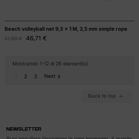
Beach volleyball net 9,5 x 1 M, 2,5 mm simple rope
46,71 €
51,90 €
Mostrando 1-12 di 26 element(s)

1
2
3
Next

Back to top
NEWSLETTER
Puoi annullare l'iscrizione in ogni momento. A questo