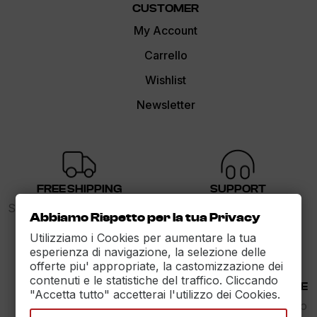
CUSTOMER
My Account
Carrello
Wishlist
Newsletter
FREE SHIPPING
SUPPORT
Spedizione gratuita sopra i
dalle 9 alle 17
Abbiamo Rispetto per la tua Privacy
89€
Utilizziamo i Cookies per aumentare la tua
esperienza di navigazione, la selezione delle
offerte piu' appropriate, la castomizzazione dei
contenuti e le statistiche del traffico. Cliccando
30 DAYS RETURN
100% PAYMENT SECURE
"Accetta tutto" accetterai l'utilizzo dei Cookies.
Reso Garantito entro
Assicuriamo il pagamento