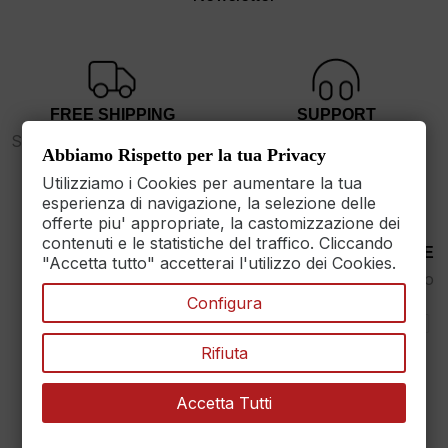
FREE SHIPPING
SUPPORT
Spedizione gratuita sopra i
dalle 9 alle 17
Abbiamo Rispetto per la tua Privacy
89€
Utilizziamo i Cookies per aumentare la tua
esperienza di navigazione, la selezione delle
offerte piu' appropriate, la castomizzazione dei
contenuti e le statistiche del traffico. Cliccando
30 DAYS RETURN
100% PAYMENT SECURE
"Accetta tutto" accetterai l'utilizzo dei Cookies.
Reso Garantito entro
Assicuriamo il pagamento
30gg.
sicuro
Configura
Rifiuta
Accetta Tutti
MAXET SRL
››
Dati aziendali