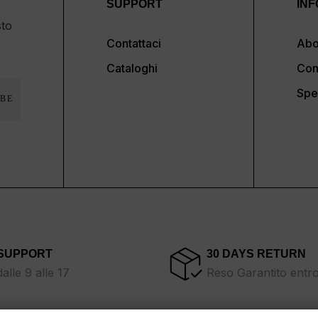
SUPPORT
INF
sto
Contattaci
Abo
Cataloghi
Con
Spe
BE
SUPPORT
30 DAYS RETURN
dalle 9 alle 17
Reso Garantito entr