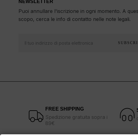
NEWSLETTER
Puoi annullare l'iscrizione in ogni momento. A que
scopo, cerca le info di contatto nelle note legali.
SUBSCRI
FREE SHIPPING
Spedizione gratuita sopra i
89€