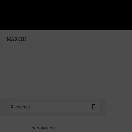
0

MARCHI
a

Rilevanza
:
NON DISPONIBILE