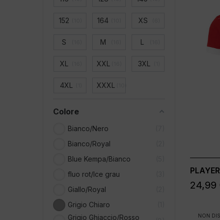
152
164
XS
10
10
6
S
M
L
16
16
16
XL
XXL
3XL
16
16
1
4XL
XXXL
1
10
Colore
Bianco/Nero
7
Bianco/Royal
2
Blue Kempa/Bianco
5
PLAYER
fluo rot/Ice grau
3
24,99
Giallo/Royal
2
Grigio Chiaro
1
NON DIS
Grigio Ghiaccio/Rosso