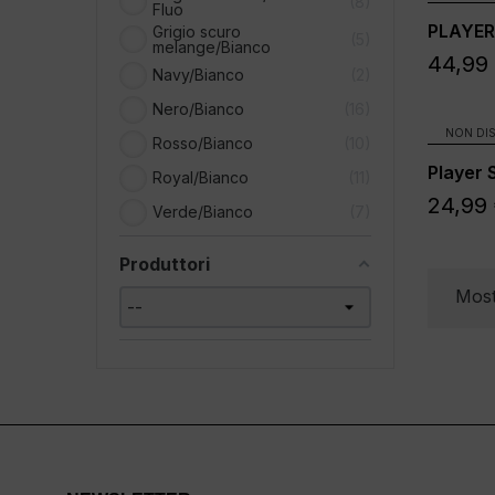
8
Fluo
PLAYER
Grigio scuro
5
melange/Bianco
44,99
Navy/Bianco
2
Nero/Bianco
16
NON DIS
Rosso/Bianco
10
Player 
Royal/Bianco
11
24,99
Verde/Bianco
7
Produttori
Most