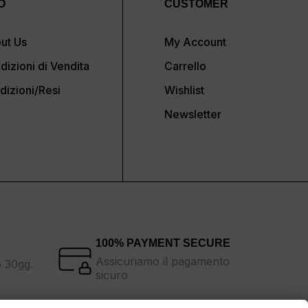
O
CUSTOMER
ut Us
My Account
dizioni di Vendita
Carrello
dizioni/Resi
Wishlist
Newsletter
100% PAYMENT SECURE
Assicuriamo il pagamento
o 30gg.
sicuro