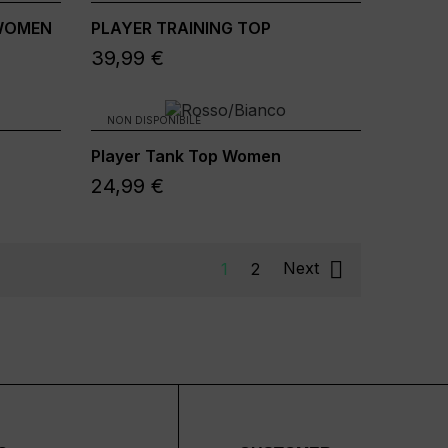
WOMEN
PLAYER TRAINING TOP
39,99 €
NON DISPONIBILE
Player Tank Top Women
24,99 €

1
2
Next