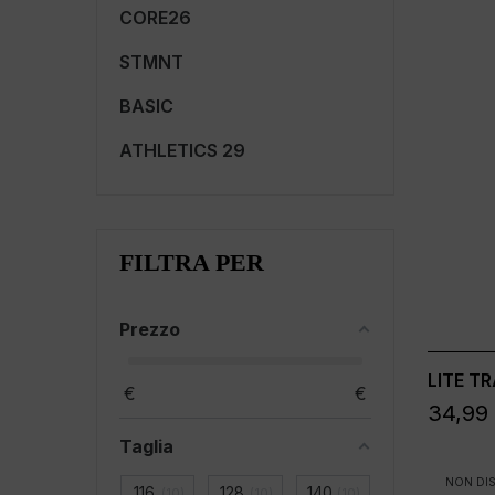
CORE26
STMNT
BASIC
ATHLETICS 29
FILTRA PER
Prezzo
LITE T
€
€
34,99
Taglia
NON DIS
116
128
140
10
10
10