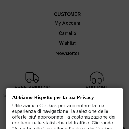
CUSTOMER
My Account
Carrello
Wishlist
Newsletter
FREE SHIPPING
SUPPORT
Spedizione gratuita sopra i
dalle 9 alle 17
Abbiamo Rispetto per la tua Privacy
89€
Utilizziamo i Cookies per aumentare la tua
esperienza di navigazione, la selezione delle
offerte piu' appropriate, la castomizzazione dei
contenuti e le statistiche del traffico. Cliccando
30 DAYS RETURN
100% PAYMENT SECURE
"Accetta tutto" accetterai l'utilizzo dei Cookies.