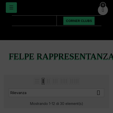
0
navigazione
☰

Toggle
CORNER CLUBS
FELPE RAPPRESENTANZ

Rilevanza
Mostrando 1-12 di 30 element(s)