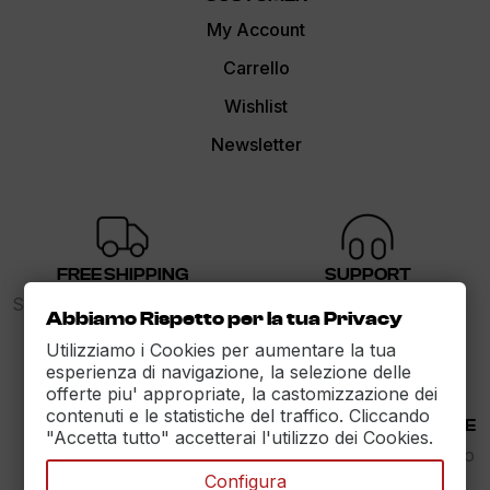
My Account
Carrello
Wishlist
Newsletter
FREE SHIPPING
SUPPORT
Spedizione gratuita sopra i
dalle 9 alle 17
Abbiamo Rispetto per la tua Privacy
89€
Utilizziamo i Cookies per aumentare la tua
esperienza di navigazione, la selezione delle
offerte piu' appropriate, la castomizzazione dei
contenuti e le statistiche del traffico. Cliccando
30 DAYS RETURN
100% PAYMENT SECURE
"Accetta tutto" accetterai l'utilizzo dei Cookies.
Reso Garantito entro
Assicuriamo il pagamento
30gg.
sicuro
Configura