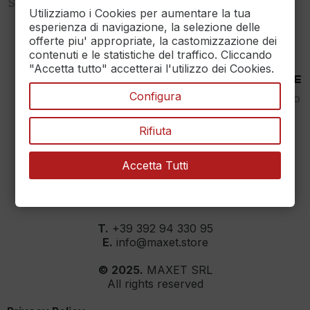
Spedizione gratuita sopra i
dalle 9 alle 17
Utilizziamo i Cookies per aumentare la tua
89€
esperienza di navigazione, la selezione delle
offerte piu' appropriate, la castomizzazione dei
contenuti e le statistiche del traffico. Cliccando
"Accetta tutto" accetterai l'utilizzo dei Cookies.
30 DAYS RETURN
100% PAYMENT SECURE
Configura
Reso Garantito entro
Assicuriamo il pagamento
30gg.
sicuro
Rifiuta
Accetta Tutti
MAXET SRL
››
Dati aziendali
T.
+39 392 94 330 95
E.
info@maxet.store
© 2025.
MAXET SRL
All rights reserved