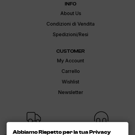
INFO
About Us
Condizioni di Vendita
Spedizioni/Resi
CUSTOMER
My Account
Carrello
Wishlist
Newsletter
FREE SHIPPING
SUPPORT
Abbiamo Rispetto per la tua Privacy