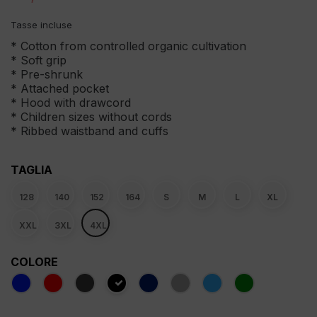
Tasse incluse
* Cotton from controlled organic cultivation
* Soft grip
* Pre-shrunk
* Attached pocket
* Hood with drawcord
* Children sizes without cords
* Ribbed waistband and cuffs
TAGLIA
128
140
152
164
S
M
L
XL
XXL
3XL
4XL
COLORE