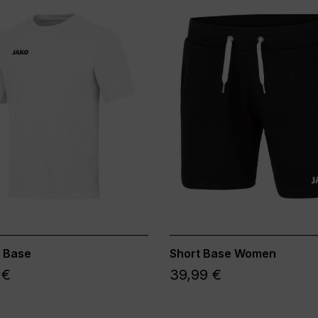
t Base
Short Base Women
 €
39,99 €