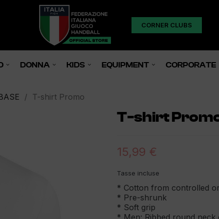
CORNER CLUBS
O
DONNA
KIDS
EQUIPMENT
CORPORATE
BASE
T-shirt Promo
T-shirt Prom
15,99 €
Tasse incluse
* Cotton from controlled or
* Pre-shrunk
* Soft grip
* Men: Ribbed round neck 