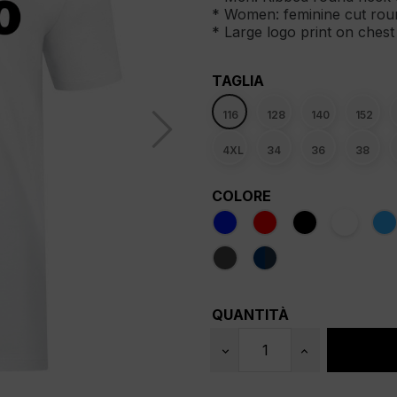
* Women: feminine cut rou
* Large logo print on chest
TAGLIA
116
128
140
152
4XL
34
36
38
COLORE
QUANTITÀ