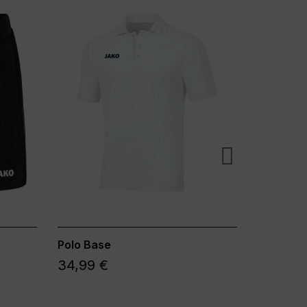
Polo Base
Hooded 
34,99 €
54,99 