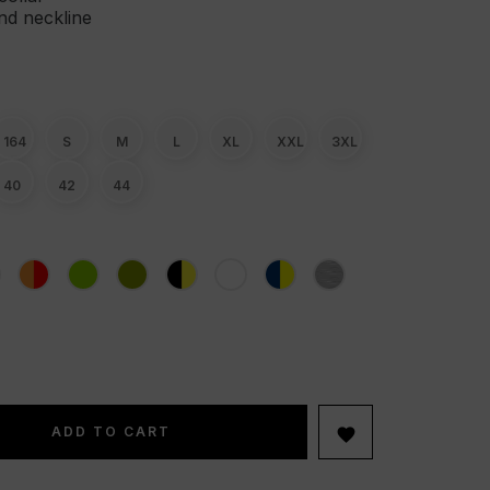
nd neckline
164
S
M
L
XL
XXL
3XL
40
42
44
ADD TO CART
