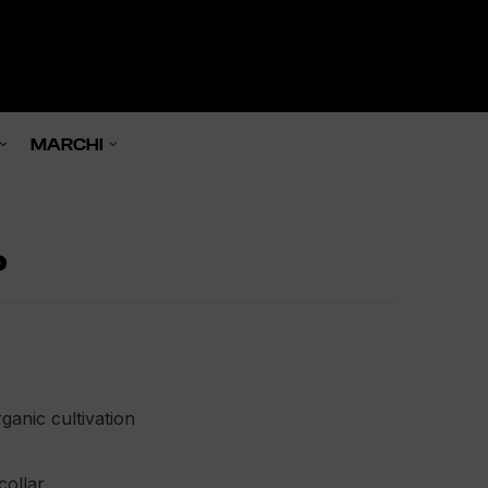
0

MARCHI
o
ganic cultivation
collar