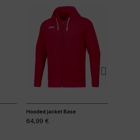
Hooded jacket Base
T-shirt 
64,99 €
19,99 €