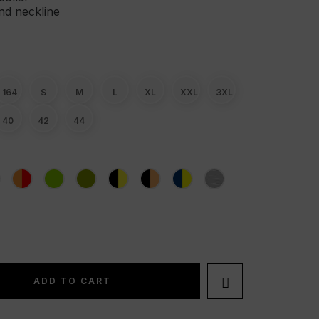
nd neckline
164
S
M
L
XL
XXL
3XL
40
42
44

ADD TO CART