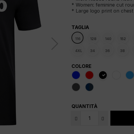
* Women: feminine cut rou
* Large logo print on chest
TAGLIA
116
128
140
152
4XL
34
36
38
COLORE
QUANTITÀ