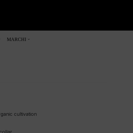
0

MARCHI
ganic cultivation
collar