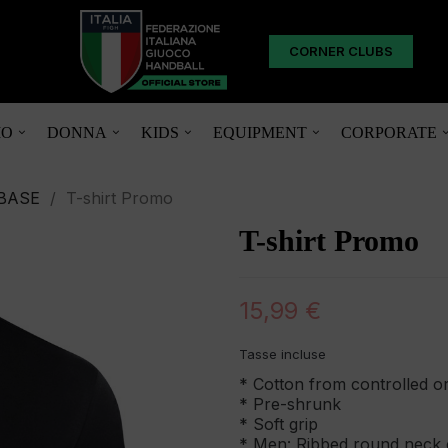
CORNER CLUBS
O
DONNA
KIDS
EQUIPMENT
CORPORATE
BASE
T-shirt Promo
T-shirt Promo
15,99 €
Tasse incluse
* Cotton from controlled or
* Pre-shrunk
* Soft grip
* Men: Ribbed round neck 