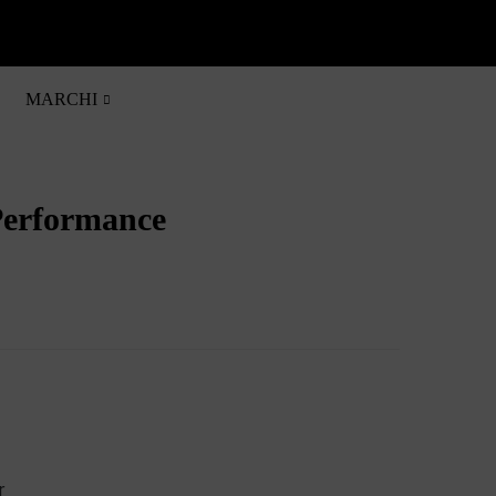
0

MARCHI
Performance
r