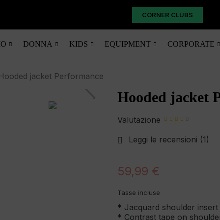
CORNER CLUBS
O
DONNA
KIDS
EQUIPMENT
CORPORATE
Hooded jacket Performance
Hooded jacket 
Valutazione
Leggi le recensioni (
1
)

59,99 €
Tasse incluse
* Jacquard shoulder insert
* Contrast tape on shoulde