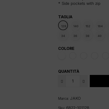
* Side pockets with zip
TAGLIA
128
140
152
164
34
36
38
40
COLORE
QUANTITÀ
JAKO
Marca:
6822-101128
Sku: