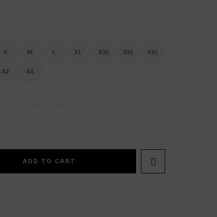
S
M
L
XL
XXL
3XL
4XL
42
44

ADD TO CART