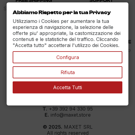
FREE SHIPPING
SUPPORT
Spedizione gratuita sopra i
dalle 9 alle 17
Abbiamo Rispetto per la tua Privacy
89€
Utilizziamo i Cookies per aumentare la tua
esperienza di navigazione, la selezione delle
offerte piu' appropriate, la castomizzazione dei
contenuti e le statistiche del traffico. Cliccando
30 DAYS RETURN
100% PAYMENT SECURE
"Accetta tutto" accetterai l'utilizzo dei Cookies.
Reso Garantito entro
Assicuriamo il pagamento
30gg.
sicuro
Configura
Rifiuta
Accetta Tutti
MAXET SRL
››
Dati aziendali
T.
+39 392 94 330 95
E.
info@maxet.store
© 2025.
MAXET SRL
All rights reserved