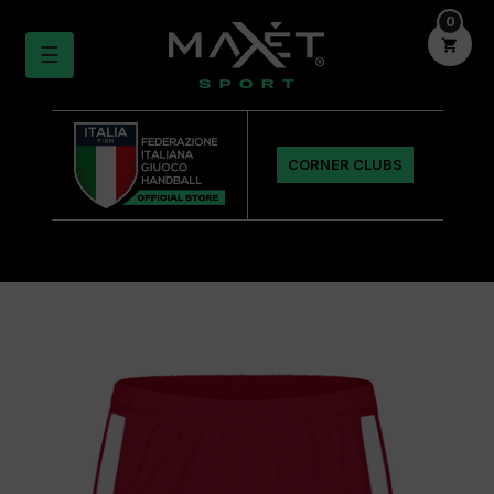
0

navigazione
☰
Toggle
CORNER CLUBS