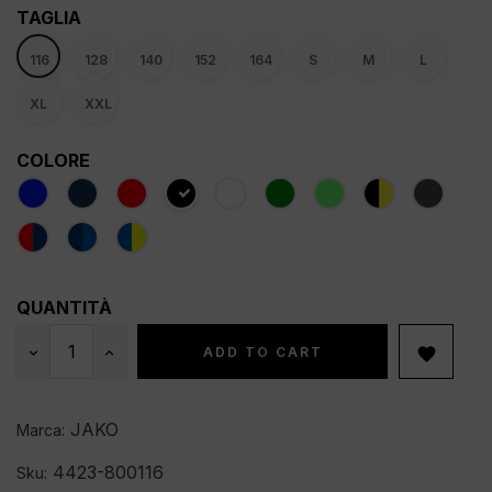
TAGLIA
116
128
140
152
164
S
M
L
XL
XXL
COLORE
QUANTITÀ
ADD TO CART

JAKO
Marca:
4423-800116
Sku: