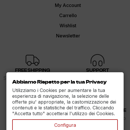
My Account
Carrello
Wishlist
Newsletter
FREE SHIPPING
SUPPORT
Spedizione gratuita sopra i
dalle 9 alle 17
Abbiamo Rispetto per la tua Privacy
89€
Utilizziamo i Cookies per aumentare la tua
esperienza di navigazione, la selezione delle
offerte piu' appropriate, la castomizzazione dei
contenuti e le statistiche del traffico. Cliccando
30 DAYS RETURN
100% PAYMENT SECURE
"Accetta tutto" accetterai l'utilizzo dei Cookies.
Reso Garantito entro
Assicuriamo il pagamento
30gg.
sicuro
Configura