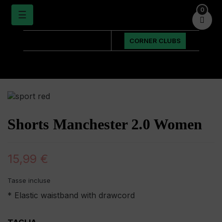
0
navigazione
☰

Toggle
CORNER CLUBS
Shorts Manchester 2.0 Women
15,99 €
Tasse incluse
* Elastic waistband with drawcord