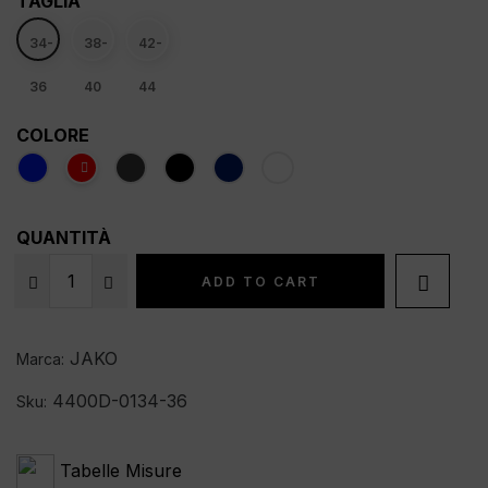
TAGLIA
34-
38-
42-
36
40
44
COLORE
QUANTITÀ

ADD TO CART
JAKO
Marca:
4400D-0134-36
Sku:
Tabelle Misure