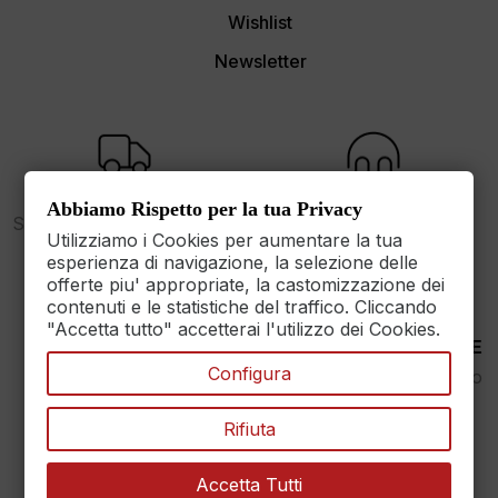
Wishlist
Newsletter
FREE SHIPPING
SUPPORT
Abbiamo Rispetto per la tua Privacy
Spedizione gratuita sopra i
dalle 9 alle 17
Utilizziamo i Cookies per aumentare la tua
89€
esperienza di navigazione, la selezione delle
offerte piu' appropriate, la castomizzazione dei
contenuti e le statistiche del traffico. Cliccando
"Accetta tutto" accetterai l'utilizzo dei Cookies.
30 DAYS RETURN
100% PAYMENT SECURE
Configura
Reso Garantito entro
Assicuriamo il pagamento
30gg.
sicuro
Rifiuta
Accetta Tutti