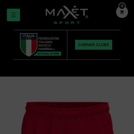
0

navigazione
☰
Toggle
CORNER CLUBS