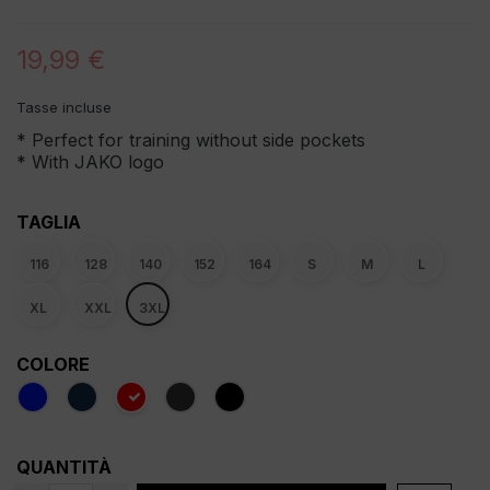
19,99 €
Tasse incluse
* Perfect for training without side pockets
* With JAKO logo
TAGLIA
116
128
140
152
164
S
M
L
XL
XXL
3XL
COLORE
QUANTITÀ