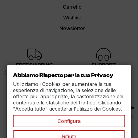
Carrello
Wishlist
Newsletter
FREE SHIPPING
SUPPORT
Spedizione gratuita sopra i
dalle 9 alle 17
Abbiamo Rispetto per la tua Privacy
89€
Utilizziamo i Cookies per aumentare la tua
esperienza di navigazione, la selezione delle
offerte piu' appropriate, la castomizzazione dei
contenuti e le statistiche del traffico. Cliccando
30 DAYS RETURN
100% PAYMENT SECURE
"Accetta tutto" accetterai l'utilizzo dei Cookies.
Reso Garantito entro
Assicuriamo il pagamento
Configura
30gg.
sicuro
Rifiuta