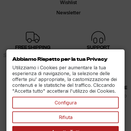
Wishlist
Newsletter
FREE SHIPPING
SUPPORT
Spedizione gratuita sopra i
dalle 9 alle 17
Abbiamo Rispetto per la tua Privacy
89€
Utilizziamo i Cookies per aumentare la tua
esperienza di navigazione, la selezione delle
offerte piu' appropriate, la castomizzazione dei
contenuti e le statistiche del traffico. Cliccando
30 DAYS RETURN
100% PAYMENT SECURE
"Accetta tutto" accetterai l'utilizzo dei Cookies.
Reso Garantito entro
Assicuriamo il pagamento
30gg.
sicuro
Configura
Rifiuta