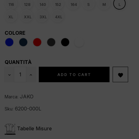
116
128
140
152
164
S
M
L
XL
XXL
3XL
4XL
COLORE
QUANTITÀ
ADD TO CART

JAKO
Marca:
6200-000L
Sku:
Tabelle Misure