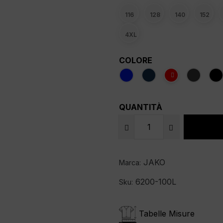
116
128
140
152
4XL
COLORE
QUANTITÀ
JAKO
Marca:
6200-100L
Sku:
Tabelle Misure