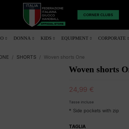
CORNER CLUBS
O
DONNA
KIDS
EQUIPMENT
CORPORATE
ONE
SHORTS
Woven shorts One
Woven shorts O
24,99 €
Tasse incluse
* Side pockets with zip
TAGLIA