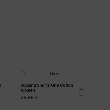
n
Jogging Shorts One Cotton
Woven s
Women
24,99 
29,99 €