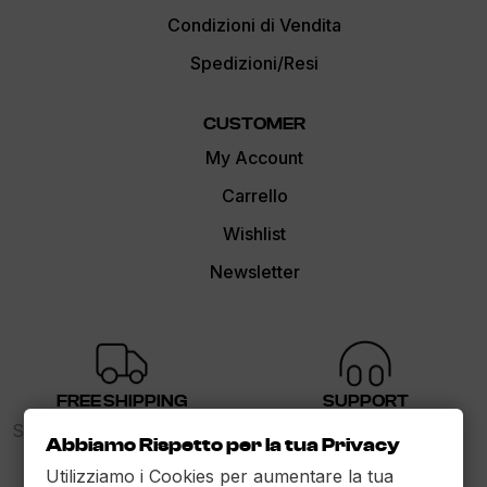
Condizioni di Vendita
Spedizioni/Resi
CUSTOMER
My Account
Carrello
Wishlist
Newsletter
FREE SHIPPING
SUPPORT
Spedizione gratuita sopra i
dalle 9 alle 17
Abbiamo Rispetto per la tua Privacy
89€
Utilizziamo i Cookies per aumentare la tua