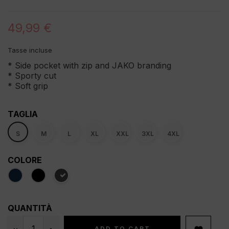
49,99 €
Tasse incluse
* Side pocket with zip and JAKO branding
* Sporty cut
* Soft grip
TAGLIA
S
M
L
XL
XXL
3XL
4XL
COLORE
QUANTITÀ
ADD TO CART