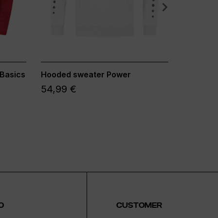
Basics
Hooded sweater Power
Polyeste
54,99 €
39,99 
O
CUSTOMER