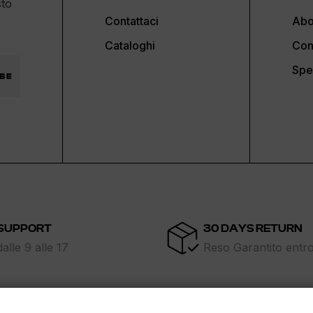
sto
Contattaci
Abo
Cataloghi
Con
Spe
BE
SUPPORT
30 DAYS RETURN
dalle 9 alle 17
Reso Garantito entr