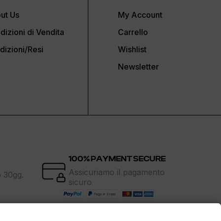
ut Us
My Account
dizioni di Vendita
Carrello
dizioni/Resi
Wishlist
Newsletter
100% PAYMENT SECURE
Assicuriamo il pagamento
o 30gg.
sicuro