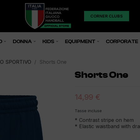
CORNER CLUBS
O
DONNA
KIDS
EQUIPMENT
CORPORATE
O SPORTIVO
Shorts One
Shorts One
14,99 €
Tasse incluse
* Contrast stripe on hem
* Elastic waistband with d