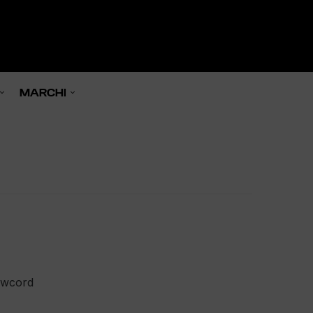
0

MARCHI
rawcord