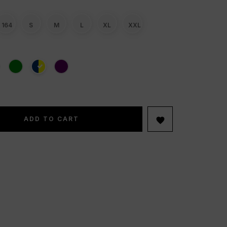
164
S
M
L
XL
XXL
ADD TO CART
