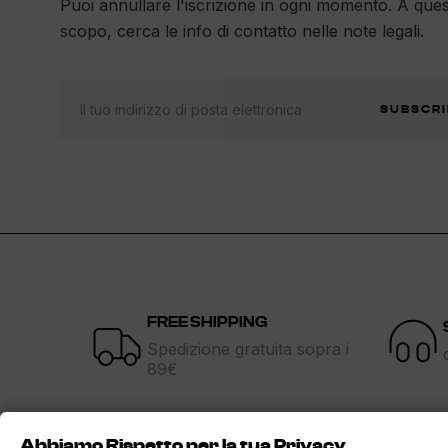
Puoi annullare l'iscrizione in ogni momento. A que
scopo, cerca le info di contatto nelle note legali.
SUBSCRI
FREE SHIPPING
Spedizione gratuita sopra i
89€
Abbiamo Rispetto per la tua Privacy