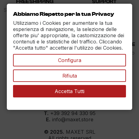
FREE SHIPPING
SUPPORT
Spedizione gratuita sopra i
dalle 9 alle 17
Abbiamo Rispetto per la tua Privacy
89€
Utilizziamo i Cookies per aumentare la tua
esperienza di navigazione, la selezione delle
offerte piu' appropriate, la castomizzazione dei
contenuti e le statistiche del traffico. Cliccando
30 DAYS RETURN
100% PAYMENT SECURE
"Accetta tutto" accetterai l'utilizzo dei Cookies.
Reso Garantito entro
Assicuriamo il pagamento
30gg.
sicuro
Configura
Rifiuta
Accetta Tutti
MAXET SRL
››
Dati aziendali
T.
+39 392 94 330 95
E.
info@maxet.store
© 2025.
MAXET SRL
All rights reserved