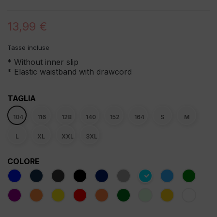
13,99 €
Tasse incluse
* Without inner slip
* Elastic waistband with drawcord
TAGLIA
104
116
128
140
152
164
S
M
L
XL
XXL
3XL
COLORE