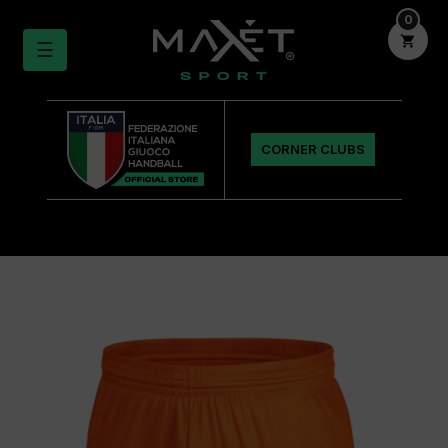
0

navigazione
☰
Toggle
CORNER CLUBS