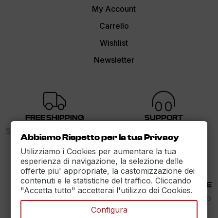
My Account
Carrello
Wishlist
Newsletter
FREE SHIPPING
SUPPORT
Spedizione gratuita sopra i
dalle 9 alle 17
Abbiamo Rispetto per la tua Privacy
89€
Utilizziamo i Cookies per aumentare la tua
esperienza di navigazione, la selezione delle
offerte piu' appropriate, la castomizzazione dei
contenuti e le statistiche del traffico. Cliccando
30 DAYS RETURN
100% PAYMENT SECURE
"Accetta tutto" accetterai l'utilizzo dei Cookies.
Reso Garantito entro
Assicuriamo il pagamento
30gg.
sicuro
Configura