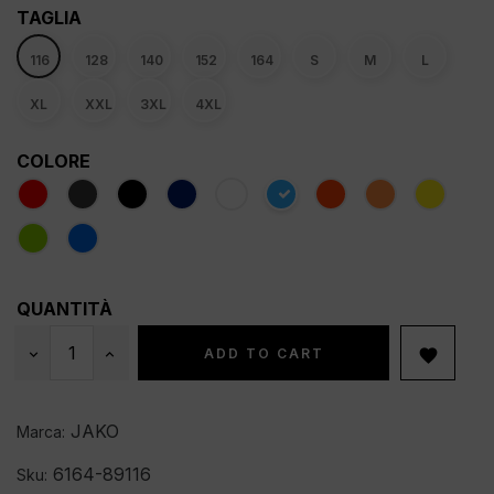
TAGLIA
116
128
140
152
164
S
M
L
XL
XXL
3XL
4XL
COLORE
QUANTITÀ
ADD TO CART

JAKO
Marca:
6164-89116
Sku: