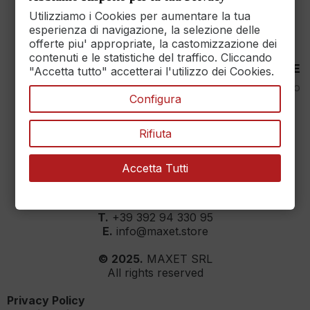
89€
Utilizziamo i Cookies per aumentare la tua
esperienza di navigazione, la selezione delle
offerte piu' appropriate, la castomizzazione dei
contenuti e le statistiche del traffico. Cliccando
30 DAYS RETURN
100% PAYMENT SECURE
"Accetta tutto" accetterai l'utilizzo dei Cookies.
Reso Garantito entro
Assicuriamo il pagamento
Configura
30gg.
sicuro
Rifiuta
Accetta Tutti
MAXET SRL
››
Dati aziendali
T.
+39 392 94 330 95
E.
info@maxet.store
© 2025.
MAXET SRL
All rights reserved
Privacy Policy