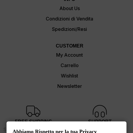
About Us
Condizioni di Vendita
Spedizioni/Resi
CUSTOMER
My Account
Carrello
Wishlist
Newsletter
FREE SHIPPING
SUPPORT
Spedizione gratuita sopra i
dalle 9 alle 17
Abbiamo Rispetto per la tua Privacy