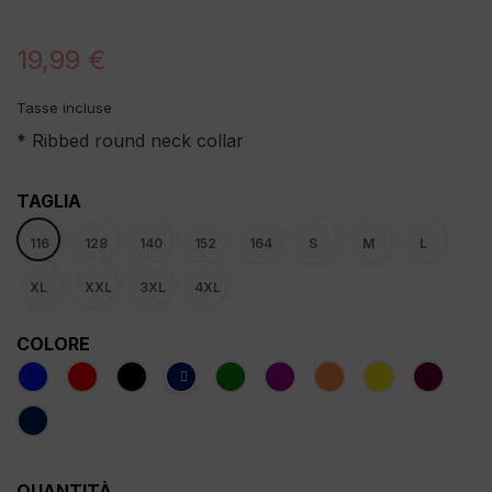
19,99 €
Tasse incluse
* Ribbed round neck collar
TAGLIA
116
128
140
152
164
S
M
L
XL
XXL
3XL
4XL
COLORE
QUANTITÀ