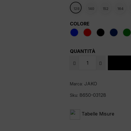
128
140
152
164
COLORE
QUANTITÀ
JAKO
Marca:
8650-03128
Sku:
Tabelle Misure