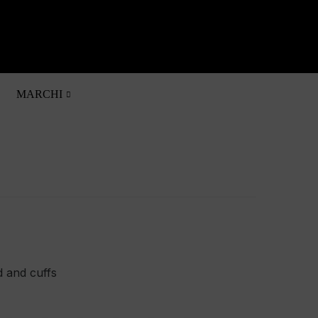
0

MARCHI
d and cuffs