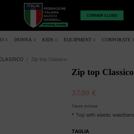
CORNER CLUBS
O
DONNA
KIDS
EQUIPMENT
CORPORATE
CLASSICO
Zip top Classico
Zip top Classico
37,99 €
Tasse incluse
* Top with elastic waistban
TAGLIA