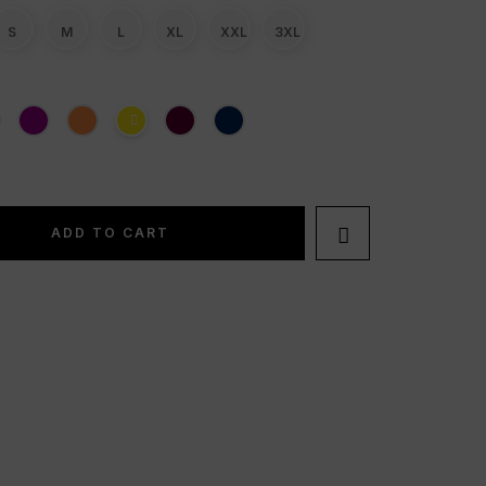
S
M
L
XL
XXL
3XL

ADD TO CART