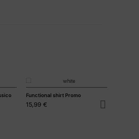
ssico
Functional shirt Promo
Training
15,99 €
34,99 