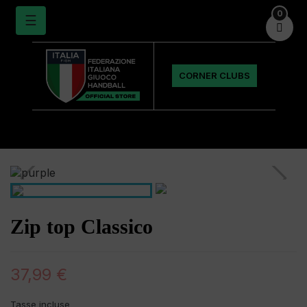
0
navigazione
☰

Toggle
CORNER CLUBS
Zip top Classico
37,99 €
Tasse incluse