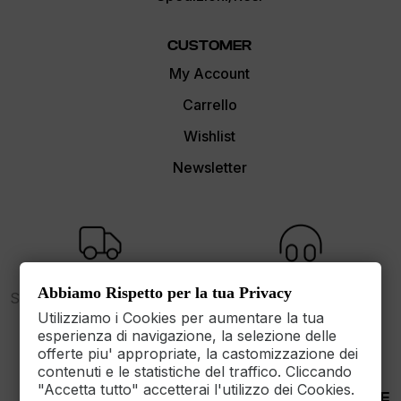
CUSTOMER
My Account
Carrello
Wishlist
Newsletter
FREE SHIPPING
SUPPORT
Abbiamo Rispetto per la tua Privacy
Spedizione gratuita sopra i
dalle 9 alle 17
89€
Utilizziamo i Cookies per aumentare la tua
esperienza di navigazione, la selezione delle
offerte piu' appropriate, la castomizzazione dei
contenuti e le statistiche del traffico. Cliccando
"Accetta tutto" accetterai l'utilizzo dei Cookies.
30 DAYS RETURN
100% PAYMENT SECURE