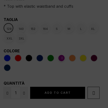
* Top with elastic waistband and cuffs
TAGLIA
128
140
152
164
S
M
L
XL
XXL
3XL
COLORE
QUANTITÀ

ADD TO CART