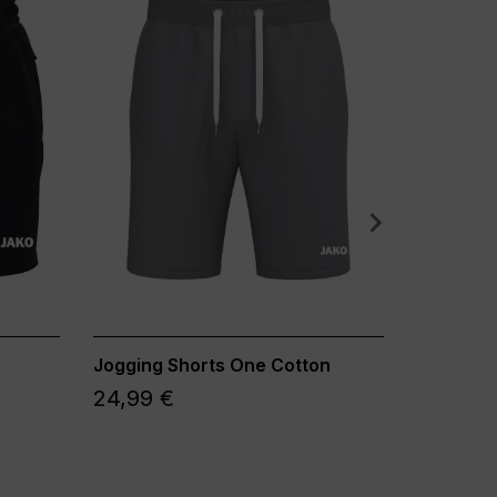
Jogging Shorts One Cotton
Jogging 
Women
24,99 €
29,99 €