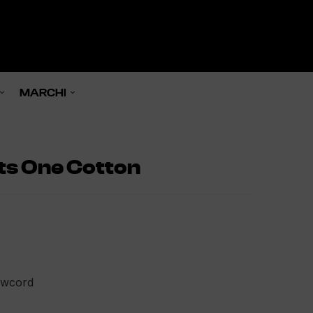
0

MARCHI
ts One Cotton
rawcord