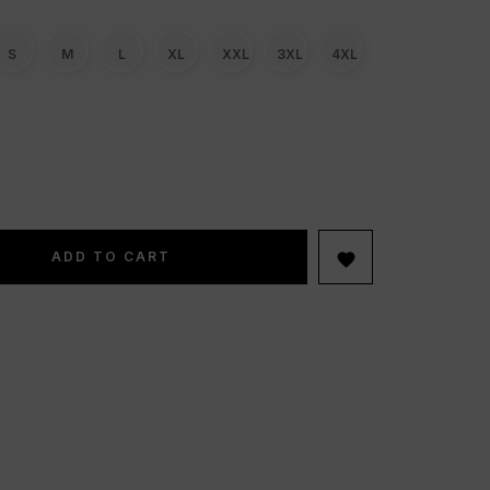
S
M
L
XL
XXL
3XL
4XL
ADD TO CART
