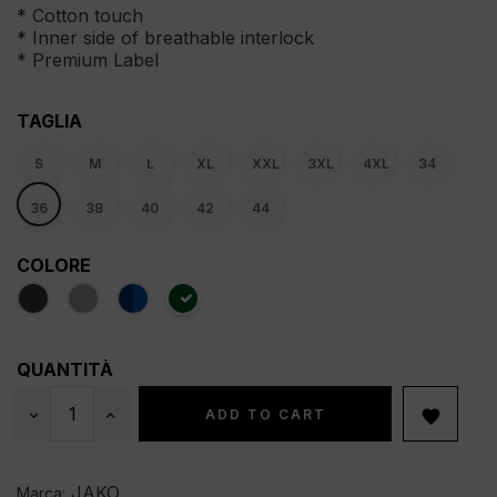
* Cotton touch
* Inner side of breathable interlock
* Premium Label
TAGLIA
S
M
L
XL
XXL
3XL
4XL
34
36
38
40
42
44
COLORE
QUANTITÀ
ADD TO CART

JAKO
Marca: