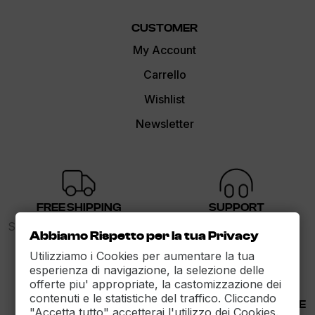
CUSTOMER
My Account
Carrello
Wishlist
Newsletter
FREE SHIPPING
SUPPORT
Spedizione gratuita sopra i
dalle 9 alle 17
Abbiamo Rispetto per la tua Privacy
89€
Utilizziamo i Cookies per aumentare la tua
esperienza di navigazione, la selezione delle
offerte piu' appropriate, la castomizzazione dei
contenuti e le statistiche del traffico. Cliccando
30 DAYS RETURN
100% PAYMENT SECURE
"Accetta tutto" accetterai l'utilizzo dei Cookies.